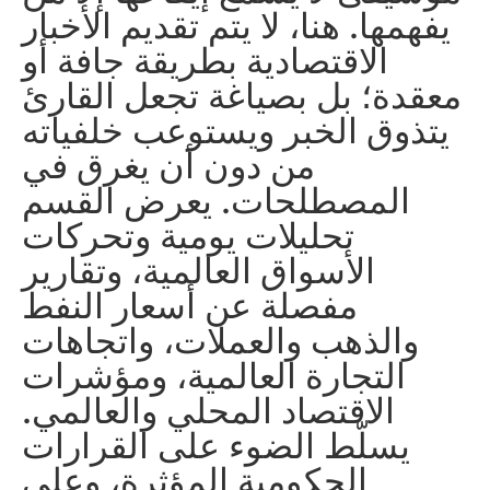
يفهمها. هنا، لا يتم تقديم الأخبار
الاقتصادية بطريقة جافة أو
معقدة؛ بل بصياغة تجعل القارئ
يتذوق الخبر ويستوعب خلفياته
من دون أن يغرق في
المصطلحات. يعرض القسم
تحليلات يومية وتحركات
الأسواق العالمية، وتقارير
مفصلة عن أسعار النفط
والذهب والعملات، واتجاهات
التجارة العالمية، ومؤشرات
الاقتصاد المحلي والعالمي.
يسلّط الضوء على القرارات
الحكومية المؤثرة، وعلى