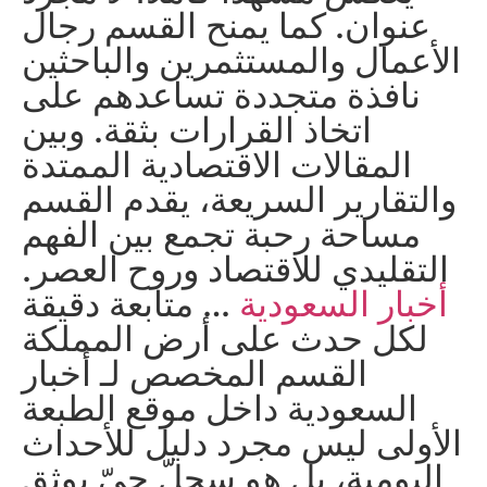
عنوان. كما يمنح القسم رجال
الأعمال والمستثمرين والباحثين
نافذة متجددة تساعدهم على
اتخاذ القرارات بثقة. وبين
المقالات الاقتصادية الممتدة
والتقارير السريعة، يقدم القسم
مساحة رحبة تجمع بين الفهم
التقليدي للاقتصاد وروح العصر.
أخبار السعودية
… متابعة دقيقة
لكل حدث على أرض المملكة
القسم المخصص لـ أخبار
السعودية داخل موقع الطبعة
الأولى ليس مجرد دليل للأحداث
اليومية، بل هو سجلّ حيّ يوثق