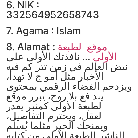
6. NIK :
332564952658743
7. Agama : Islam
موقع الطبعة
8. Alamat :
الأولى
… نافذتك الأولى على
نبض العالم في زمن تتراكم فيه
الأخبار مثل أمواج لا تهدأ،
ويزدحم الفضاء الرقمي بمحتوى
يتدافع بلا روح، يبرز موقع
الطبعة الأولى كمنبر يقدر
العقل، ويحترم التفاصيل،
ويمنحك الخبر مثلما يُسلّم
الناشر الطبعة الأولى من كتابه