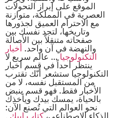
الموقع على إبراز التحولات
العصرية في المملكة، متوازنة
مع الاحترام العميق لجذورها
وتاريخها، لتجد نفسك بين
صفحاته متنقلاً بين الأصالة
والنهضة في آن واحد.
أخبار
التكنولوجيا
… عالم سريع لا
ينتظر أحداً في قسم أخبار
التكنولوجيا ستشعر أنّك تقترب
من المستقبل نفسه، لا من
الأخبار فقط. فهو قسم ينبض
بالحياة، يمسك بيدك ويأخذك
نحو العوالم التي تُصنع الآن:
الذكاء الاصطناعي،
كتاب ابيك
,