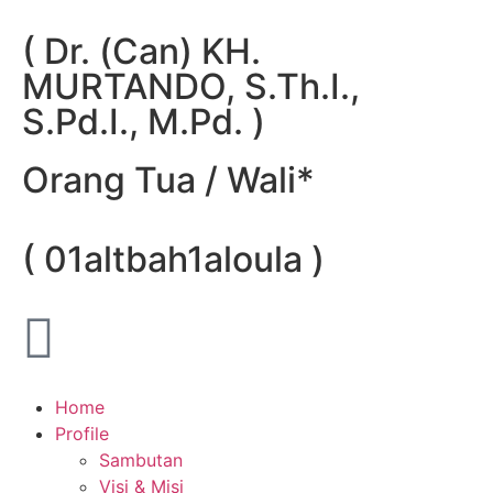
( Dr. (Can) KH.
MURTANDO, S.Th.I.,
S.Pd.I., M.Pd. )
Orang Tua / Wali*
( 01altbah1aloula )
Home
Profile
Sambutan
Visi & Misi