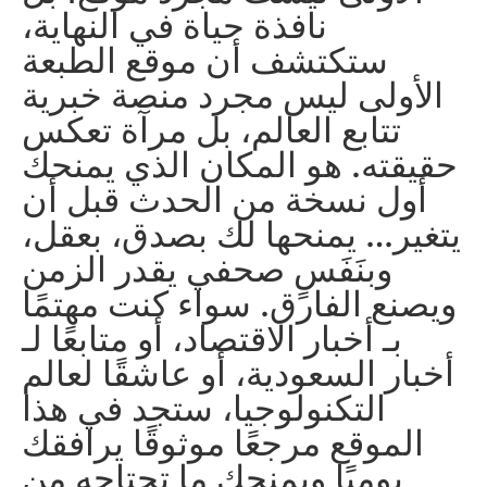
نافذة حياة في النهاية،
ستكتشف أن موقع الطبعة
الأولى ليس مجرد منصة خبرية
تتابع العالم، بل مرآة تعكس
حقيقته. هو المكان الذي يمنحك
أول نسخة من الحدث قبل أن
يتغير… يمنحها لك بصدق، بعقل،
وبنَفَسٍ صحفي يقدر الزمن
ويصنع الفارق. سواء كنت مهتمًا
بـ أخبار الاقتصاد، أو متابعًا لـ
أخبار السعودية، أو عاشقًا لعالم
التكنولوجيا، ستجد في هذا
الموقع مرجعًا موثوقًا يرافقك
يوميًا ويمنحك ما تحتاجه من