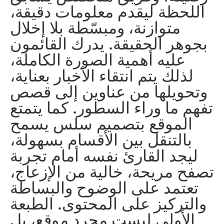
اللحظة ليقدم معلومات دقيقة،
متوازنة، ومبسّطة بلا إخلال
بجوهر الحقيقة. يدرك القائمون
عليه أهمية الصورة الكاملة،
لذلك يتم انتقاء الأخبار بعناية،
وتحويلها من عناوين إلى قصص
تفهم ما وراء السطور. كما يتمتع
الموقع بتصميم سلس يسمح
بالتنقل بين الأقسام بسهولة،
ليجد القارئ نفسه أمام تجربة
تصفح مريحة، خالية من الإزعاج،
تعتمد على الوضوح والبساطة
والتركيز على المحتوى. الطبعة
الأولى ليست مجرد موقع، بل