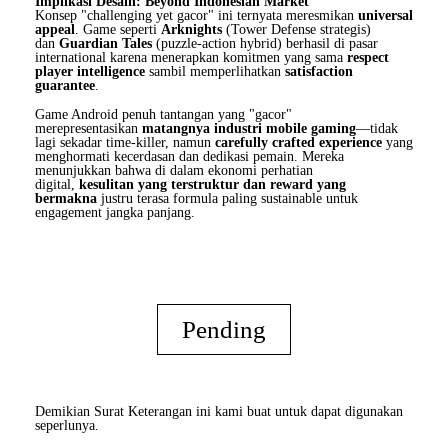
Implikasi Desain: Beyond Indonesian Market
Konsep "challenging yet gacor" ini ternyata meresmikan
universal
appeal
. Game seperti
Arknights
(Tower Defense strategis)
dan
Guardian Tales
(puzzle-action hybrid) berhasil di pasar
international karena menerapkan komitmen yang sama
respect
player intelligence
sambil memperlihatkan
satisfaction
guarantee
.
Game Android penuh tantangan yang "gacor"
merepresentasikan
matangnya industri mobile gaming
—tidak
lagi sekadar time-killer, namun
carefully crafted experience
yang
menghormati kecerdasan dan dedikasi pemain. Mereka
menunjukkan bahwa di dalam ekonomi perhatian
digital,
kesulitan yang terstruktur dan reward yang
bermakna
justru terasa formula paling sustainable untuk
engagement jangka panjang.
Pending
Demikian Surat Keterangan ini kami buat untuk dapat digunakan
seperlunya.