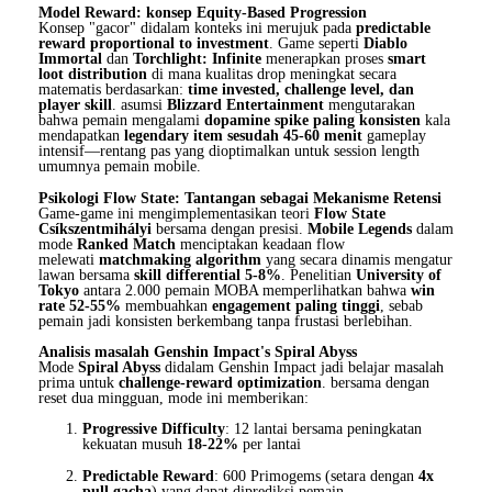
Model Reward: konsep Equity-Based Progression
Konsep "gacor" didalam konteks ini merujuk pada
predictable
reward proportional to investment
. Game seperti
Diablo
Immortal
dan
Torchlight: Infinite
menerapkan proses
smart
loot distribution
di mana kualitas drop meningkat secara
matematis berdasarkan:
time invested, challenge level, dan
player skill
. asumsi
Blizzard Entertainment
mengutarakan
bahwa pemain mengalami
dopamine spike paling konsisten
kala
mendapatkan
legendary item sesudah 45-60 menit
gameplay
intensif—rentang pas yang dioptimalkan untuk session length
umumnya pemain mobile.
Psikologi Flow State: Tantangan sebagai Mekanisme Retensi
Game-game ini mengimplementasikan teori
Flow State
Csíkszentmihályi
bersama dengan presisi.
Mobile Legends
dalam
mode
Ranked Match
menciptakan keadaan flow
melewati
matchmaking algorithm
yang secara dinamis mengatur
lawan bersama
skill differential 5-8%
. Penelitian
University of
Tokyo
antara 2.000 pemain MOBA memperlihatkan bahwa
win
rate 52-55%
membuahkan
engagement paling tinggi
, sebab
pemain jadi konsisten berkembang tanpa frustasi berlebihan.
Analisis masalah Genshin Impact's Spiral Abyss
Mode
Spiral Abyss
didalam Genshin Impact jadi belajar masalah
prima untuk
challenge-reward optimization
. bersama dengan
reset dua mingguan, mode ini memberikan:
Progressive Difficulty
: 12 lantai bersama peningkatan
kekuatan musuh
18-22%
per lantai
Predictable Reward
: 600 Primogems (setara dengan
4x
pull gacha
) yang dapat diprediksi pemain