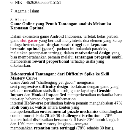
6. NIK : 46262665655415151
7. Agama : Islam
8. Alamat :
Game Online yang Penuh Tantangan analisis Mekanika
Kepuasan Optimal
Dalam ekosistem game Android Indonesia, terletak kelas pribadi
game
slot gacor
yang berhasil menyintesis dua elemen yang kerap
diduga bertentangan:
tingkat susah tinggi
dan
kepuasan
bermain optimal (gacor)
. paduan ini bukanlah paradoks,
melainkan pencapaian tertinggi dalam
motivational design
yang
bisa mempertahankan pemain melalui
tantangan progresif
sambil
memberikan
reward proportional
terhadap usaha yang
dikeluarkan.
Dekonstruksi Tantangan: dari Difficulty Spike ke Skill
Mastery Curve
Game Android "challenging yet gacor" menguasai
seni
progressive difficulty design
. berlainan dengan game yang
sekadar menaikkan statistik musuh, game layaknya
Genshin
Impact
dan
Honkai Impact 3rd
memperkenalkan mekanika baru
tiap-tiap beberapa chapter. information
internal
HoYoverse
perlihatkan bahwa pemain menghabiskan
47%
lebih banyak waktu
antara konten yang
memperkenalkan
environmental puzzle mechanics
dibandingkan
combat murni. Pola
70-20-10 challenge distribution
—70%
konten bakal diselesaikan bersama skill basic 20% butuh langkah
dan 10% menuntut mastery lengkap—ternyata
membuahkan
retention rate tertinggi
(78% sehabis 30 hari).