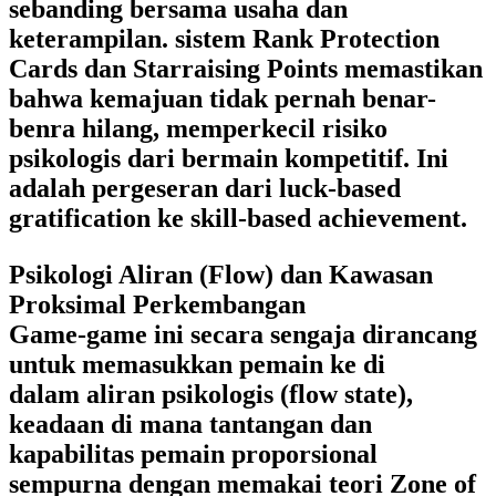
sebanding bersama usaha dan
keterampilan. sistem
Rank Protection
Cards
dan
Starraising Points
memastikan
bahwa kemajuan tidak pernah benar-
benra hilang, memperkecil risiko
psikologis dari bermain kompetitif. Ini
adalah pergeseran dari
luck-based
gratification
ke
skill-based achievement
.
Psikologi Aliran (Flow) dan Kawasan
Proksimal Perkembangan
Game-game ini secara sengaja dirancang
untuk memasukkan pemain ke di
dalam
aliran psikologis (flow state)
,
keadaan di mana tantangan dan
kapabilitas pemain proporsional
sempurna dengan memakai teori
Zone of