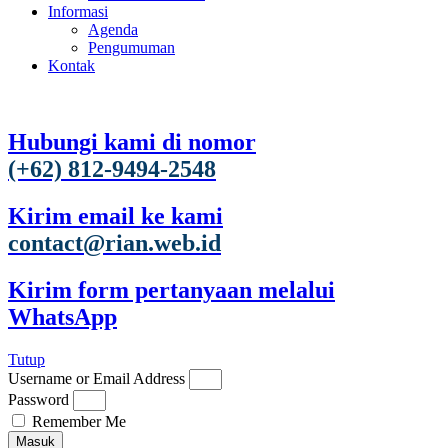
Informasi
Agenda
Pengumuman
Kontak
Hubungi kami di nomor
(+62) 812-9494-2548
Kirim email ke kami
contact@rian.web.id
Kirim form pertanyaan melalui
WhatsApp
Tutup
Username or Email Address
Password
Remember Me
Masuk