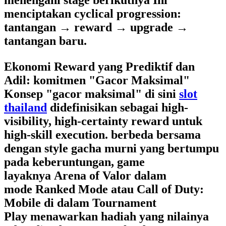
menciptakan
cyclical progression
:
tantangan → reward → upgrade →
tantangan baru.
Ekonomi Reward yang Prediktif dan
Adil: komitmen "Gacor Maksimal"
Konsep "gacor maksimal" di sini
slot
thailand
didefinisikan sebagai
high-
visibility, high-certainty reward untuk
high-skill execution
. berbeda bersama
dengan style gacha murni yang bertumpu
pada keberuntungan, game
layaknya
Arena of Valor
dalam
mode
Ranked Mode
atau
Call of Duty:
Mobile
di dalam
Tournament
Play
menawarkan hadiah yang nilainya