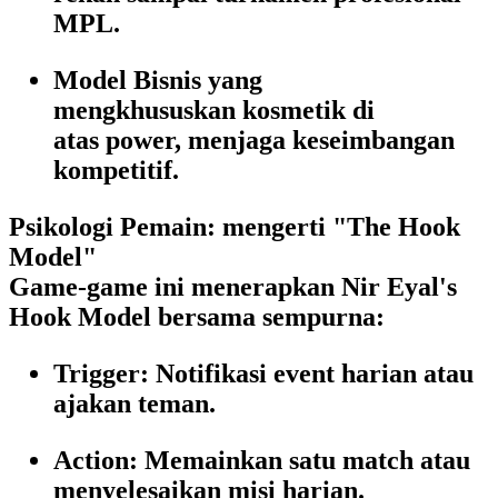
MPL.
Model Bisnis
yang
mengkhususkan
kosmetik
di
atas
power
, menjaga keseimbangan
kompetitif.
Psikologi Pemain: mengerti "The Hook
Model"
Game-game ini menerapkan
Nir Eyal's
Hook Model
bersama sempurna:
Trigger
: Notifikasi event harian atau
ajakan teman.
Action
: Memainkan satu match atau
menyelesaikan misi harian.