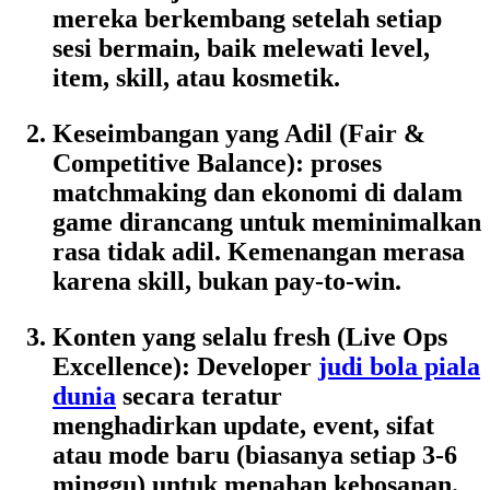
mereka berkembang setelah setiap
sesi bermain, baik melewati
level,
item, skill, atau kosmetik
.
Keseimbangan yang Adil (Fair &
Competitive Balance)
: proses
matchmaking dan ekonomi di dalam
game dirancang untuk meminimalkan
rasa tidak adil. Kemenangan merasa
karena skill, bukan pay-to-win.
Konten yang selalu fresh (Live Ops
Excellence)
: Developer
judi bola piala
dunia
secara teratur
menghadirkan
update, event, sifat
atau mode baru
(biasanya setiap 3-6
minggu) untuk menahan kebosanan.