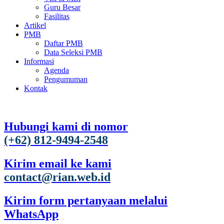
Guru Besar
Fasilitas
Artikel
PMB
Daftar PMB
Data Seleksi PMB
Informasi
Agenda
Pengumuman
Kontak
Hubungi kami di nomor
(+62) 812-9494-2548
Kirim email ke kami
contact@rian.web.id
Kirim form pertanyaan melalui
WhatsApp