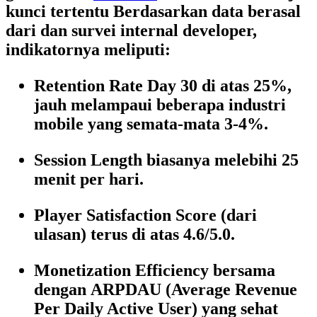
kunci tertentu Berdasarkan data berasal
dari dan survei internal developer,
indikatornya meliputi:
Retention Rate Day 30
di atas
25%
,
jauh melampaui beberapa industri
mobile yang semata-mata 3-4%.
Session Length
biasanya melebihi
25
menit
per hari.
Player Satisfaction Score
(dari
ulasan) terus di atas
4.6/5.0
.
Monetization Efficiency
bersama
dengan
ARPDAU (Average Revenue
Per Daily Active User)
yang sehat