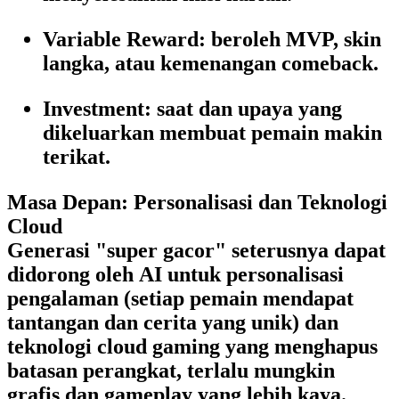
Variable Reward
: beroleh MVP, skin
langka, atau kemenangan comeback.
Investment
: saat dan upaya yang
dikeluarkan membuat pemain makin
terikat.
Masa Depan: Personalisasi dan Teknologi
Cloud
Generasi "super gacor" seterusnya dapat
didorong oleh
AI untuk personalisasi
pengalaman
(setiap pemain mendapat
tantangan dan cerita yang unik) dan
teknologi
cloud gaming
yang menghapus
batasan perangkat, terlalu mungkin
grafis dan gameplay yang lebih kaya.