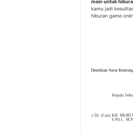
main untuk hibura
kamu jadi kesulitan
hiburan game onlin
Demikian Surat Keterang
Kepala Seko
( Dr. (Can) KH. MURT
S.Pd.I., M.P