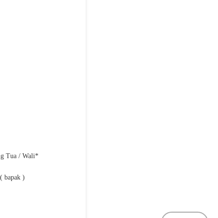
g Tua / Wali*
( bapak )