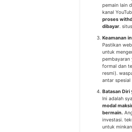
pemain lain d
kanal YouTub
proses withd
dibayar
. sit
Keamanan in
Pastikan we
untuk mengen
pembayaran y
formal dan te
resmi). wasp
antar spesial
Batasan Diri
Ini adalah sy
modal maksim
bermain.
Ang
investasi. te
untuk minkan