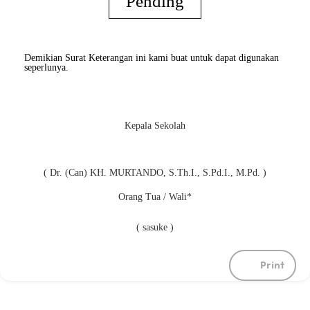
Pending
Demikian Surat Keterangan ini kami buat untuk dapat digunakan
seperlunya.
Kepala Sekolah
( Dr. (Can) KH. MURTANDO, S.Th.I., S.Pd.I., M.Pd. )
Orang Tua / Wali*
( sasuke )
Print