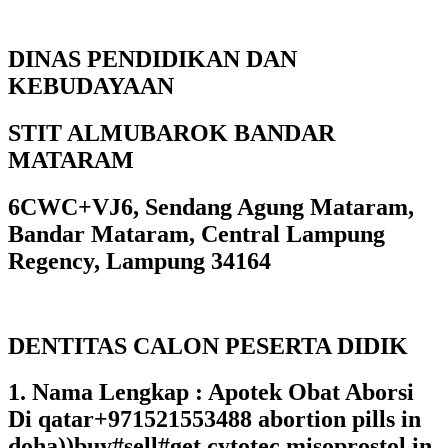
DINAS PENDIDIKAN DAN
KEBUDAYAAN
STIT ALMUBAROK BANDAR
MATARAM
6CWC+VJ6, Sendang Agung Mataram,
Bandar Mataram, Central Lampung
Regency, Lampung 34164
DENTITAS CALON PESERTA DIDIK
1. Nama Lengkap : Apotek Obat Aborsi
Di qatar+971521553488 abortion pills in
doha))buy#sell#get cytotec misoprostol in