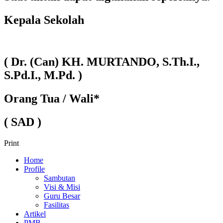
Kepala Sekolah
( Dr. (Can) KH. MURTANDO, S.Th.I.,
S.Pd.I., M.Pd. )
Orang Tua / Wali*
( SAD )
Print
Home
Profile
Sambutan
Visi & Misi
Guru Besar
Fasilitas
Artikel
PMB