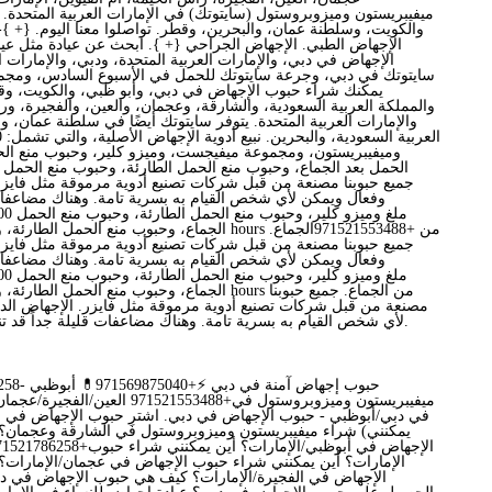
ميفيبريستون وميزوبروستول (سايتوتك) في الإمارات العربية المتحدة. ت
والكويت، وسلطنة عمان، والبحرين، وقطر. تواصلوا معنا اليوم. {+ }-
الإجهاض الطبي. الإجهاض الجراحي {+ }. ابحث عن عيادة مثل عيا
الإجهاض في دبي، والإمارات العربية المتحدة، ودبي، والإمارات ال
سايتوتك في دبي، وجرعة سايتوتك للحمل في الأسبوع السادس، ومج
يمكنك شراء حبوب الإجهاض في دبي، وأبو ظبي، والكويت، وقط
والمملكة العربية السعودية، والشارقة، وعجمان، والعين، والفجيرة، ور
والإمارات العربية المتحدة. يتوفر سايتوتك أيضًا في سلطنة عمان، 
وميفيبريستون، ومجموعة ميفيجست، وميزو كلير، وحبوب منع الح
جميع حبوبنا مصنعة من قبل شركات تصنيع أدوية مرموقة مثل فايزر
وفعال ويمكن لأي شخص القيام به بسرية تامة. وهناك مضاعفات
جميع حبوبنا مصنعة من قبل شركات تصنيع أدوية مرموقة مثل فايزر
وفعال ويمكن لأي شخص القيام به بسرية تامة. وهناك مضاعفات
مصنعة من قبل شركات تصنيع أدوية مرموقة مثل فايزر. الإجهاض ال
لأي شخص القيام به بسرية تامة. وهناك مضاعفات قليلة جداً قد تنجم عن الإجهاض الدوائي.
8. 786258
ميفيبريستون وميزوبروستول في+1521553488
في دبي/أبوظبي - حبوب الإجهاض في دبي. اشترِ حبوب الإجهاض في الإ
يمكنني) شراء ميفيبريستون وميزوبروستول في الشارقة وعجمان؟
الإمارات؟ أين يمكنني شراء حبوب الإجهاض في عجمان/الإمارات؟
الإجهاض في الفجيرة/الإمارات؟ كيف هي حبوب الإجهاض في دب