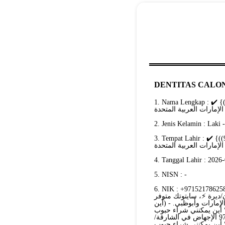
DENTITAS CALON
1. Nama Lengkap : اشترِ أقراص سايتوتك الأصلية في رأس الخيمة {{+971521553488))} ✔️
2. Jenis Kelamin : Laki 
3. Tempat Lahir : اشترِ أقراص سايتوتك الأصلية في رأس الخيمة {{+971521553488))} ✔️
4. Tanggal Lahir : 2026
5. NISN : -
 NIK : +971521786258حبوب إجهاض آمنة في دبي ⚡+971569875040💊 أبوظبي -
97 العين/الفجيرة/عجمان/ديرة ⚡، سايتوتك متوفر
مارات وأبوظبي. - (أين
 أين يمكنني شراء حبوب
الإجهاض في أبوظبي/الإمارات؟ أين يمكنني شراء حبوب+971521786258 الإجهاض في الشارقة/
 أين يمكنني شراء حبوب