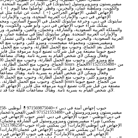
ميفيبريستون وميزوبروستول (سايتوتك) في الإمارات العربية المتحدة. ت
والكويت، وسلطنة عمان، والبحرين، وقطر. تواصلوا معنا اليوم. {+ }-
الإجهاض الطبي. الإجهاض الجراحي {+ }. ابحث عن عيادة مثل عيا
الإجهاض في دبي، والإمارات العربية المتحدة، ودبي، والإمارات ال
سايتوتك في دبي، وجرعة سايتوتك للحمل في الأسبوع السادس، ومج
يمكنك شراء حبوب الإجهاض في دبي، وأبو ظبي، والكويت، وقط
والمملكة العربية السعودية، والشارقة، وعجمان، والعين، والفجيرة، ور
والإمارات العربية المتحدة. يتوفر سايتوتك أيضًا في سلطنة عمان، 
وميفيبريستون، ومجموعة ميفيجست، وميزو كلير، وحبوب منع الح
جميع حبوبنا مصنعة من قبل شركات تصنيع أدوية مرموقة مثل فايزر
وفعال ويمكن لأي شخص القيام به بسرية تامة. وهناك مضاعفات
جميع حبوبنا مصنعة من قبل شركات تصنيع أدوية مرموقة مثل فايزر
وفعال ويمكن لأي شخص القيام به بسرية تامة. وهناك مضاعفات
مصنعة من قبل شركات تصنيع أدوية مرموقة مثل فايزر. الإجهاض ال
لأي شخص القيام به بسرية تامة. وهناك مضاعفات قليلة جداً قد تنجم عن الإجهاض الدوائي.
8. 786258
ميفيبريستون وميزوبروستول في+1521553488
في دبي/أبوظبي - حبوب الإجهاض في دبي. اشترِ حبوب الإجهاض في الإ
يمكنني) شراء ميفيبريستون وميزوبروستول في الشارقة وعجمان؟
الإمارات؟ أين يمكنني شراء حبوب الإجهاض في عجمان/الإمارات؟
الإجهاض في الفجيرة/الإمارات؟ كيف هي حبوب الإجهاض في دب