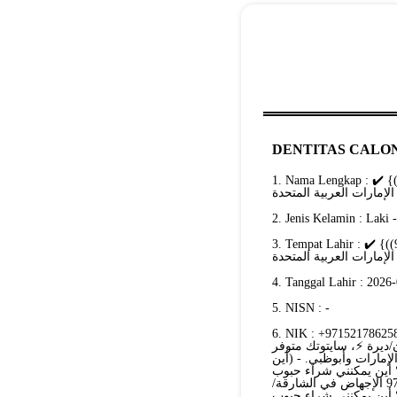
DENTITAS CALON
1. Nama Lengkap : اشترِ أقراص سايتوتك الأصلية في رأس الخيمة {{+971521553488))} ✔️
2. Jenis Kelamin : Laki 
3. Tempat Lahir : اشترِ أقراص سايتوتك الأصلية في رأس الخيمة {{+971521553488))} ✔️
4. Tanggal Lahir : 2026
5. NISN : -
 NIK : +971521786258حبوب إجهاض آمنة في دبي ⚡+971569875040💊 أبوظبي -
97 العين/الفجيرة/عجمان/ديرة ⚡، سايتوتك متوفر
مارات وأبوظبي. - (أين
 أين يمكنني شراء حبوب
الإجهاض في أبوظبي/الإمارات؟ أين يمكنني شراء حبوب+971521786258 الإجهاض في الشارقة/
 أين يمكنني شراء حبوب