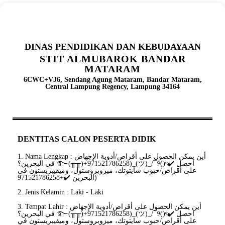
DINAS PENDIDIKAN DAN KEBUDAYAAN
STIT ALMUBAROK BANDAR
MATARAM
6CWC+VJ6, Sendang Agung Mataram, Bandar Mataram,
Central Lampung Regency, Lampung 34164
DENTITAS CALON PESERTA DIDIK
1. Nama Lengkap : أين يمكن الحصول على أقراص/أدوية الإجهاض
في البحرين؟ ࿐(╥╥)+971521786258)_(ツ)_/¯୨()ৎ✔️ احصل
على أقراص/حبوب سايتوتك، ميزوبروستول، وميفيبريستون في
البحرين ✔️+971521786258)
2. Jenis Kelamin : Laki - Laki
3. Tempat Lahir : أين يمكن الحصول على أقراص/أدوية الإجهاض
في البحرين؟ ࿐(╥╥)+971521786258)_(ツ)_/¯୨()ৎ✔️ احصل
على أقراص/حبوب سايتوتك، ميزوبروستول، وميفيبريستون في