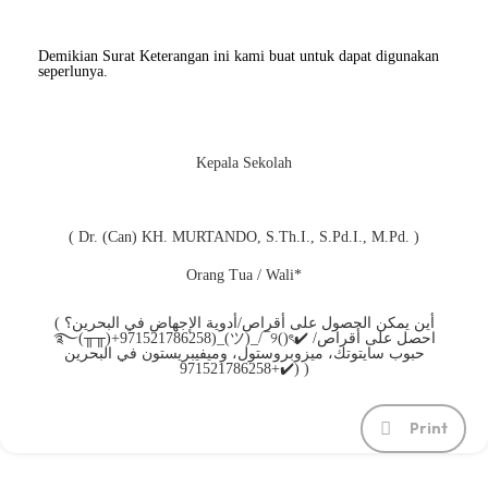
Demikian Surat Keterangan ini kami buat untuk dapat digunakan
seperlunya.
Kepala Sekolah
( Dr. (Can) KH. MURTANDO, S.Th.I., S.Pd.I., M.Pd. )
Orang Tua / Wali*
( أين يمكن الحصول على أقراص/أدوية الإجهاض في البحرين؟
࿐(╥╥)+971521786258)_(ツ)_/¯୨()ৎ✔️ احصل على أقراص/
حبوب سايتوتك، ميزوبروستول، وميفيبريستون في البحرين
✔️+971521786258) )
Print