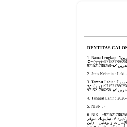
DENTITAS CALON
1. Nama Lengkap : أين يمكن الحصول على أقراص/أدوية الإجهاض في البحرين؟
️ احصل على أقراص/حبوب سايتوتك، ميزوبروستول،
2. Jenis Kelamin : Laki 
3. Tempat Lahir : أين يمكن الحصول على أقراص/أدوية الإجهاض في البحرين؟
️ احصل على أقراص/حبوب سايتوتك، ميزوبروستول،
4. Tanggal Lahir : 2026
5. NISN : -
 NIK : +971521786258حبوب إجهاض آمنة في دبي ⚡+971569875040💊 أبوظبي -
97 العين/الفجيرة/عجمان/ديرة ⚡، سايتوتك متوفر
مارات وأبوظبي. - (أين
 أين يمكنني شراء حبوب