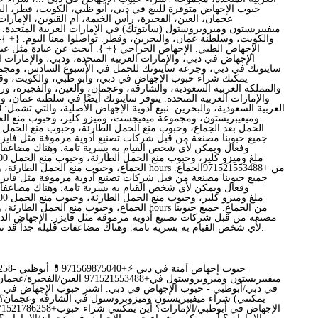
حبوب الإجهاض متوفرة للبيع في دبي، أبو ظبي، الكويت، قطر، الب
عجمان، العين، الفجيرة، رأس الخيمة، أم القيوين، الإمارات
ميفيبريستون وميزوبروستول (سايتوتك) في الإمارات العربية المتحدة. ت
والكويت، وسلطنة عمان، والبحرين، وقطر. تواصلوا معنا اليوم. {+ }-
الإجهاض الطبي. الإجهاض الجراحي {+ }. ابحث عن عيادة مثل عيا
الإجهاض في دبي، والإمارات العربية المتحدة، ودبي، والإمارات ال
سايتوتك في دبي، وجرعة سايتوتك للحمل في الأسبوع السادس، ومج
يمكنك شراء حبوب الإجهاض في دبي، وأبو ظبي، والكويت، وقط
والمملكة العربية السعودية، والشارقة، وعجمان، والعين، والفجيرة، ور
والإمارات العربية المتحدة. يتوفر سايتوتك أيضًا في سلطنة عمان، 
وميفيبريستون، ومجموعة ميفيجست، وميزو كلير، وحبوب منع الح
جميع حبوبنا مصنعة من قبل شركات تصنيع أدوية مرموقة مثل فايزر
وفعال ويمكن لأي شخص القيام به بسرية تامة. وهناك مضاعفات
جميع حبوبنا مصنعة من قبل شركات تصنيع أدوية مرموقة مثل فايزر
وفعال ويمكن لأي شخص القيام به بسرية تامة. وهناك مضاعفات
مصنعة من قبل شركات تصنيع أدوية مرموقة مثل فايزر. الإجهاض ال
لأي شخص القيام به بسرية تامة. وهناك مضاعفات قليلة جداً قد تنجم عن الإجهاض الدوائي.
8. 786258
ميفيبريستون وميزوبروستول في+1521553488
في دبي/أبوظبي - حبوب الإجهاض في دبي. اشترِ حبوب الإجهاض في الإ
يمكنني) شراء ميفيبريستون وميزوبروستول في الشارقة وعجمان؟