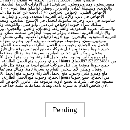
عجمان، العين، الفجيرة، رأس الخيمة، أم القيوين، الإمارات
ميفيبريستون وميزوبروستول (سايتوتك) في الإمارات العربية المتحدة. ت
والكويت، وسلطنة عمان، والبحرين، وقطر. تواصلوا معنا اليوم. {+ }-
الإجهاض الطبي. الإجهاض الجراحي {+ }. ابحث عن عيادة مثل عيا
الإجهاض في دبي، والإمارات العربية المتحدة، ودبي، والإمارات ال
سايتوتك في دبي، وجرعة سايتوتك للحمل في الأسبوع السادس، ومج
يمكنك شراء حبوب الإجهاض في دبي، وأبو ظبي، والكويت، وقط
والمملكة العربية السعودية، والشارقة، وعجمان، والعين، والفجيرة، ور
والإمارات العربية المتحدة. يتوفر سايتوتك أيضًا في سلطنة عمان، 
وميفيبريستون، ومجموعة ميفيجست، وميزو كلير، وحبوب منع الح
جميع حبوبنا مصنعة من قبل شركات تصنيع أدوية مرموقة مثل فايزر
وفعال ويمكن لأي شخص القيام به بسرية تامة. وهناك مضاعفات
جميع حبوبنا مصنعة من قبل شركات تصنيع أدوية مرموقة مثل فايزر
وفعال ويمكن لأي شخص القيام به بسرية تامة. وهناك مضاعفات
مصنعة من قبل شركات تصنيع أدوية مرموقة مثل فايزر. الإجهاض ال
لأي شخص القيام به بسرية تامة. وهناك مضاعفات قليلة جداً قد تنجم عن الإجهاض الدوائي.
Pending