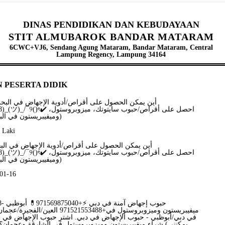
DINAS PENDIDIKAN DAN KEBUDAYAAN
STIT ALMUBAROK BANDAR MATARAM
6CWC+VJ6, Sendang Agung Mataram, Bandar Mataram, Central
Lampung Regency, Lampung 34164
 PESERTA DIDIK
࿐(╥╥)+971521786258)_(ツ)_/¯୨()ৎ✔
وميفيبريستون في البحرين ✔️+971521786258)
- Laki
࿐(╥╥)+971521786258)_(ツ)_/¯୨()ৎ✔
وميفيبريستون في البحرين ✔️+971521786258)
-01-16
6.
ميفيبريستون وميزوبروستول في+1521553488
في دبي/أبوظبي - حبوب الإجهاض في دبي. اشترِ حبوب الإجهاض في الإ
يمكنني) شراء ميفيبريستون وميزوبروستول في الشارقة وعجمان؟