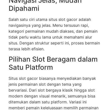
Navigasi Jelas, Mudah
Dipahami
Salah satu ciri utama situs slot gacor adalah
navigasinya yang jelas. Menu tersusun rapi,
kategori permainan mudah diakses, dan pemain
tidak perlu waktu lama untuk memahami alur
situs. Dengan struktur seperti ini, proses bermain
terasa lebih efisien.
Pilihan Slot Beragam dalam
Satu Platform
Situs slot gacor biasanya menyediakan banyak
jenis permainan slot dengan tema yang
bervariasi. Dari slot bergaya klasik hingga slot
modern dengan visual menarik, semuanya bisa
ditemukan dalam satu platform. Variasi ini
memberi pemain keleluasaan memilih permainan