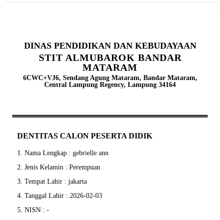
DINAS PENDIDIKAN DAN KEBUDAYAAN
STIT ALMUBAROK BANDAR
MATARAM
6CWC+VJ6, Sendang Agung Mataram, Bandar Mataram,
Central Lampung Regency, Lampung 34164
DENTITAS CALON PESERTA DIDIK
1. Nama Lengkap : gebrielle ann
2. Jenis Kelamin : Perempuan
3. Tempat Lahir : jakarta
4. Tanggal Lahir : 2026-02-03
5. NISN : -