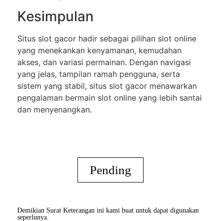
Kesimpulan
Situs slot gacor hadir sebagai pilihan slot online
yang menekankan kenyamanan, kemudahan
akses, dan variasi permainan. Dengan navigasi
yang jelas, tampilan ramah pengguna, serta
sistem yang stabil, situs slot gacor menawarkan
pengalaman bermain slot online yang lebih santai
dan menyenangkan.
Pending
Demikian Surat Keterangan ini kami buat untuk dapat digunakan
seperlunya.