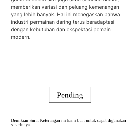
memberikan variasi dan peluang kemenangan
yang lebih banyak. Hal ini menegaskan bahwa
industri permainan daring terus beradaptasi
dengan kebutuhan dan ekspektasi pemain
modern.
Pending
Demikian Surat Keterangan ini kami buat untuk dapat digunakan
seperlunya.