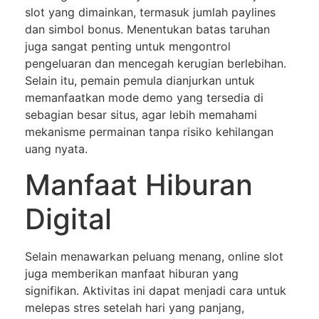
slot yang dimainkan, termasuk jumlah paylines
dan simbol bonus. Menentukan batas taruhan
juga sangat penting untuk mengontrol
pengeluaran dan mencegah kerugian berlebihan.
Selain itu, pemain pemula dianjurkan untuk
memanfaatkan mode demo yang tersedia di
sebagian besar situs, agar lebih memahami
mekanisme permainan tanpa risiko kehilangan
uang nyata.
Manfaat Hiburan
Digital
Selain menawarkan peluang menang, online slot
juga memberikan manfaat hiburan yang
signifikan. Aktivitas ini dapat menjadi cara untuk
melepas stres setelah hari yang panjang,