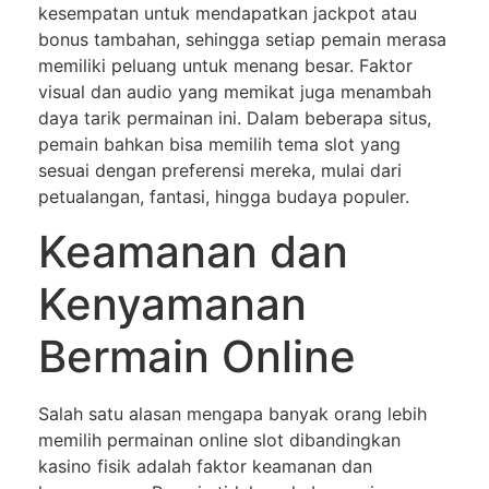
kesempatan untuk mendapatkan jackpot atau
bonus tambahan, sehingga setiap pemain merasa
memiliki peluang untuk menang besar. Faktor
visual dan audio yang memikat juga menambah
daya tarik permainan ini. Dalam beberapa situs,
pemain bahkan bisa memilih tema slot yang
sesuai dengan preferensi mereka, mulai dari
petualangan, fantasi, hingga budaya populer.
Keamanan dan
Kenyamanan
Bermain Online
Salah satu alasan mengapa banyak orang lebih
memilih permainan online slot dibandingkan
kasino fisik adalah faktor keamanan dan