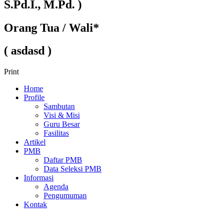
S.Pd.I., M.Pd. )
Orang Tua / Wali*
( asdasd )
Print
Home
Profile
Sambutan
Visi & Misi
Guru Besar
Fasilitas
Artikel
PMB
Daftar PMB
Data Seleksi PMB
Informasi
Agenda
Pengumuman
Kontak