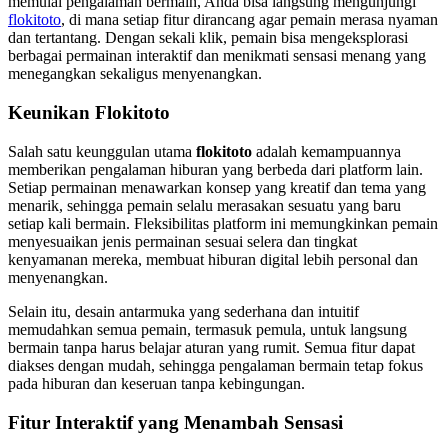
memulai pengalaman bermain, Anda bisa langsung mengunjungi
flokitoto
, di mana setiap fitur dirancang agar pemain merasa nyaman
dan tertantang. Dengan sekali klik, pemain bisa mengeksplorasi
berbagai permainan interaktif dan menikmati sensasi menang yang
menegangkan sekaligus menyenangkan.
Keunikan Flokitoto
Salah satu keunggulan utama
flokitoto
adalah kemampuannya
memberikan pengalaman hiburan yang berbeda dari platform lain.
Setiap permainan menawarkan konsep yang kreatif dan tema yang
menarik, sehingga pemain selalu merasakan sesuatu yang baru
setiap kali bermain. Fleksibilitas platform ini memungkinkan pemain
menyesuaikan jenis permainan sesuai selera dan tingkat
kenyamanan mereka, membuat hiburan digital lebih personal dan
menyenangkan.
Selain itu, desain antarmuka yang sederhana dan intuitif
memudahkan semua pemain, termasuk pemula, untuk langsung
bermain tanpa harus belajar aturan yang rumit. Semua fitur dapat
diakses dengan mudah, sehingga pengalaman bermain tetap fokus
pada hiburan dan keseruan tanpa kebingungan.
Fitur Interaktif yang Menambah Sensasi