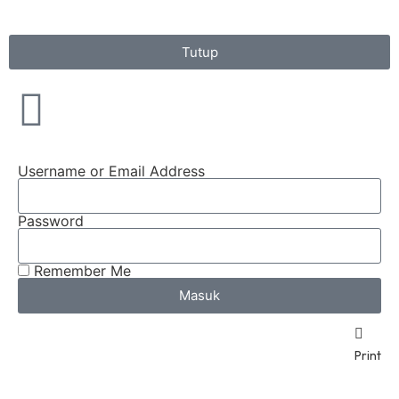
Tutup
Username or Email Address
Password
Remember Me
Masuk
Print