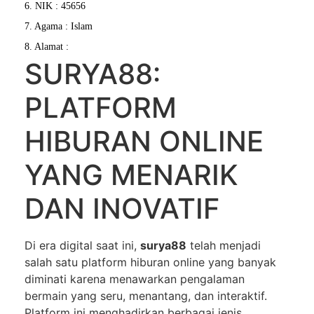
6. NIK : 45656
7. Agama : Islam
8. Alamat :
SURYA88:
PLATFORM
HIBURAN ONLINE
YANG MENARIK
DAN INOVATIF
Di era digital saat ini,
surya88
telah menjadi
salah satu platform hiburan online yang banyak
diminati karena menawarkan pengalaman
bermain yang seru, menantang, dan interaktif.
Platform ini menghadirkan berbagai jenis