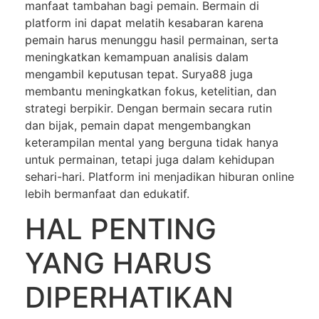
manfaat tambahan bagi pemain. Bermain di
platform ini dapat melatih kesabaran karena
pemain harus menunggu hasil permainan, serta
meningkatkan kemampuan analisis dalam
mengambil keputusan tepat. Surya88 juga
membantu meningkatkan fokus, ketelitian, dan
strategi berpikir. Dengan bermain secara rutin
dan bijak, pemain dapat mengembangkan
keterampilan mental yang berguna tidak hanya
untuk permainan, tetapi juga dalam kehidupan
sehari-hari. Platform ini menjadikan hiburan online
lebih bermanfaat dan edukatif.
HAL PENTING
YANG HARUS
DIPERHATIKAN