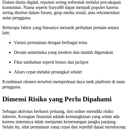
Dalam dunia digital, reputasi sering terbentuk melalui percakapan
komunitas. Nama seperti Surya88 dapat menjadi populer karena
sering disebut dalam forum, grup media sosial, atau rekomendasi
antar pengguna.
Beberapa faktor yang biasanya menarik perhatian pemain antara
lain:
Variasi permainan dengan berbagai tema
Desain antarmuka yang modern dan mudah digunakan
Fitur tambahan seperti bonus dan jackpot
Akses cepat melalui perangkat seluler
Kombinasi elemen tersebut memperkuat daya tarik platform di mata
pengguna.
Dimensi Risiko yang Perlu Dipahami
Sebagai aktivitas berbasis peluang, slot online memiliki risiko
inheren. Kerugian finansial adalah kemungkinan yang selalu ada
karena sistemnya tidak menjamin kemenangan jangka panjang.
Selain itu, sifat permainan yang cepat dan repetitif dapat mendorong