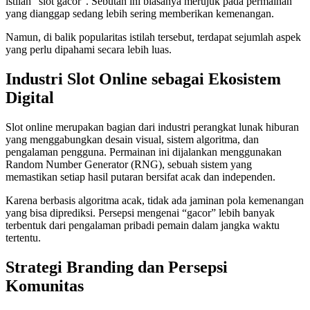
istilah “slot gacor”. Sebutan ini biasanya merujuk pada permainan
yang dianggap sedang lebih sering memberikan kemenangan.
Namun, di balik popularitas istilah tersebut, terdapat sejumlah aspek
yang perlu dipahami secara lebih luas.
Industri Slot Online sebagai Ekosistem
Digital
Slot online merupakan bagian dari industri perangkat lunak hiburan
yang menggabungkan desain visual, sistem algoritma, dan
pengalaman pengguna. Permainan ini dijalankan menggunakan
Random Number Generator (RNG), sebuah sistem yang
memastikan setiap hasil putaran bersifat acak dan independen.
Karena berbasis algoritma acak, tidak ada jaminan pola kemenangan
yang bisa diprediksi. Persepsi mengenai “gacor” lebih banyak
terbentuk dari pengalaman pribadi pemain dalam jangka waktu
tertentu.
Strategi Branding dan Persepsi
Komunitas