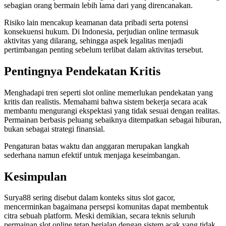
sebagian orang bermain lebih lama dari yang direncanakan.
Risiko lain mencakup keamanan data pribadi serta potensi
konsekuensi hukum. Di Indonesia, perjudian online termasuk
aktivitas yang dilarang, sehingga aspek legalitas menjadi
pertimbangan penting sebelum terlibat dalam aktivitas tersebut.
Pentingnya Pendekatan Kritis
Menghadapi tren seperti slot online memerlukan pendekatan yang
kritis dan realistis. Memahami bahwa sistem bekerja secara acak
membantu mengurangi ekspektasi yang tidak sesuai dengan realitas.
Permainan berbasis peluang sebaiknya ditempatkan sebagai hiburan,
bukan sebagai strategi finansial.
Pengaturan batas waktu dan anggaran merupakan langkah
sederhana namun efektif untuk menjaga keseimbangan.
Kesimpulan
Surya88 sering disebut dalam konteks situs slot gacor,
mencerminkan bagaimana persepsi komunitas dapat membentuk
citra sebuah platform. Meski demikian, secara teknis seluruh
permainan slot online tetap berjalan dengan sistem acak yang tidak