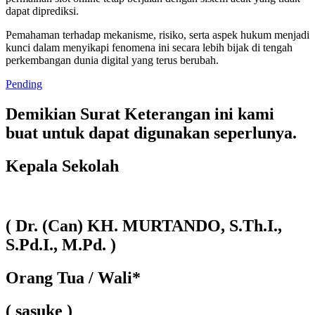
dapat diprediksi.
Pemahaman terhadap mekanisme, risiko, serta aspek hukum menjadi
kunci dalam menyikapi fenomena ini secara lebih bijak di tengah
perkembangan dunia digital yang terus berubah.
Pending
Demikian Surat Keterangan ini kami
buat untuk dapat digunakan seperlunya.
Kepala Sekolah
( Dr. (Can) KH. MURTANDO, S.Th.I.,
S.Pd.I., M.Pd. )
Orang Tua / Wali*
( sasuke )