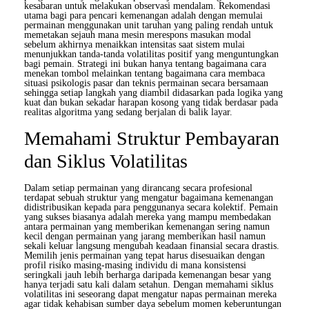
kesabaran untuk melakukan observasi mendalam. Rekomendasi
utama bagi para pencari kemenangan adalah dengan memulai
permainan menggunakan unit taruhan yang paling rendah untuk
memetakan sejauh mana mesin merespons masukan modal
sebelum akhirnya menaikkan intensitas saat sistem mulai
menunjukkan tanda-tanda volatilitas positif yang menguntungkan
bagi pemain. Strategi ini bukan hanya tentang bagaimana cara
menekan tombol melainkan tentang bagaimana cara membaca
situasi psikologis pasar dan teknis permainan secara bersamaan
sehingga setiap langkah yang diambil didasarkan pada logika yang
kuat dan bukan sekadar harapan kosong yang tidak berdasar pada
realitas algoritma yang sedang berjalan di balik layar.
Memahami Struktur Pembayaran
dan Siklus Volatilitas
Dalam setiap permainan yang dirancang secara profesional
terdapat sebuah struktur yang mengatur bagaimana kemenangan
didistribusikan kepada para penggunanya secara kolektif. Pemain
yang sukses biasanya adalah mereka yang mampu membedakan
antara permainan yang memberikan kemenangan sering namun
kecil dengan permainan yang jarang memberikan hasil namun
sekali keluar langsung mengubah keadaan finansial secara drastis.
Memilih jenis permainan yang tepat harus disesuaikan dengan
profil risiko masing-masing individu di mana konsistensi
seringkali jauh lebih berharga daripada kemenangan besar yang
hanya terjadi satu kali dalam setahun. Dengan memahami siklus
volatilitas ini seseorang dapat mengatur napas permainan mereka
agar tidak kehabisan sumber daya sebelum momen keberuntungan