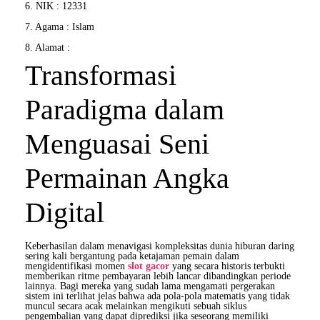
6. NIK : 12331
7. Agama : Islam
8. Alamat :
Transformasi
Paradigma dalam
Menguasai Seni
Permainan Angka
Digital
Keberhasilan dalam menavigasi kompleksitas dunia hiburan daring
sering kali bergantung pada ketajaman pemain dalam
mengidentifikasi momen
slot gacor
yang secara historis terbukti
memberikan ritme pembayaran lebih lancar dibandingkan periode
lainnya. Bagi mereka yang sudah lama mengamati pergerakan
sistem ini terlihat jelas bahwa ada pola-pola matematis yang tidak
muncul secara acak melainkan mengikuti sebuah siklus
pengembalian yang dapat diprediksi jika seseorang memiliki