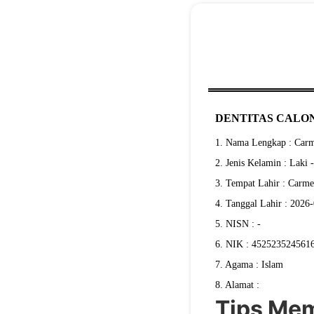
DENTITAS CALON
1. Nama Lengkap : Carm
2. Jenis Kelamin : Laki 
3. Tempat Lahir : Carme
4. Tanggal Lahir : 2026
5. NISN : -
6. NIK : 452523524561
7. Agama : Islam
8. Alamat :
Tips Mem