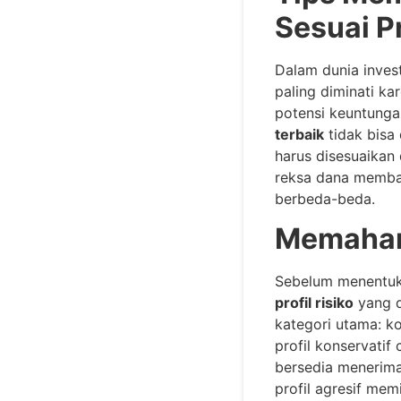
Sesuai Pr
Dalam dunia inves
paling diminati k
potensi keuntunga
terbaik
tidak bisa
harus disesuaika
reksa dana membaw
berbeda-beda.
Memahami
Sebelum menentuka
profil risiko
yang di
kategori utama: ko
profil konservat
bersedia menerima 
profil agresif memi