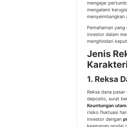
mengejar pertumbu
mengalami kerugian
menyeimbangkan a
Pemahaman yang 
investor dalam mem
menghindari keput
Jenis Re
Karakter
1. Reksa 
Reksa dana pasar 
deposito, surat be
Keuntungan utam
risiko fluktuasi h
investor dengan
p
keamanan modal da