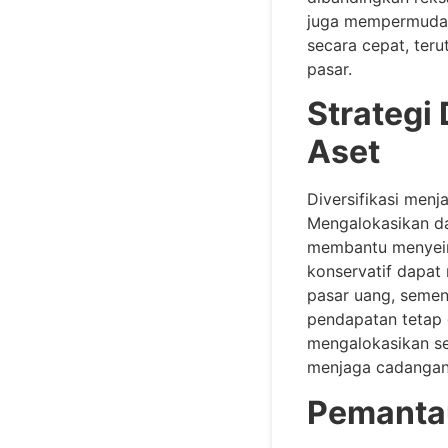
juga mempermudah
secara cepat, ter
pasar.
Strategi 
Aset
Diversifikasi menj
Mengalokasikan dan
membantu menyeimb
konservatif dapa
pasar uang, seme
pendapatan tetap 
mengalokasikan se
menjaga cadangan l
Pemantau