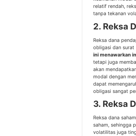
relatif rendah, r
tanpa tekanan vola
2. Reksa 
Reksa dana pendap
obligasi dan sura
ini menawarkan imb
tetapi juga memba
akan mendapatkan
modal dengan memil
dapat memengaruhi
obligasi sangat p
3. Reksa 
Reksa dana saham
saham, sehingga po
volatilitas juga t