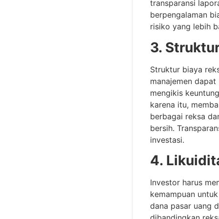
transparansi lapor
berpengalaman bias
risiko yang lebih b
3. Struktu
Struktur biaya rek
manajemen dapat m
mengikis keuntung
karena itu, memb
berbagai reksa d
bersih. Transpara
investasi.
4. Likuidi
Investor harus m
kemampuan untuk m
dana pasar uang d
dibandingkan reksa