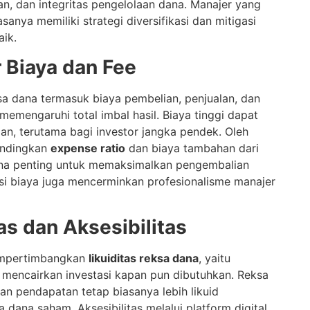
an, dan integritas pengelolaan dana. Manajer yang
anya memiliki strategi diversifikasi dan mitigasi
aik.
r Biaya dan Fee
sa dana termasuk biaya pembelian, penjualan, dan
emengaruhi total imbal hasil. Biaya tinggi dapat
an, terutama bagi investor jangka pendek. Oleh
andingkan
expense ratio
dan biaya tambahan dari
ana penting untuk memaksimalkan pengembalian
nsi biaya juga mencerminkan profesionalisme manajer
tas dan Aksesibilitas
empertimbangkan
likuiditas reksa dana
, yaitu
encairkan investasi kapan pun dibutuhkan. Reksa
an pendapatan tetap biasanya lebih likuid
 dana saham. Aksesibilitas melalui platform digital