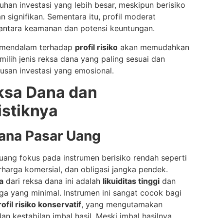
han investasi yang lebih besar, meskipun berisiko
 signifikan. Sementara itu, profil moderat
ntara keamanan dan potensi keuntungan.
mendalam terhadap
profil risiko
akan memudahkan
ilih jenis reksa dana yang paling sesuai dan
usan investasi yang emosional.
ksa Dana dan
istiknya
Dana Pasar Uang
uang fokus pada instrumen berisiko rendah seperti
rharga komersial, dan obligasi jangka pendek.
a
dari reksa dana ini adalah
likuiditas tinggi
dan
arga yang minimal. Instrumen ini sangat cocok bagi
rofil risiko konservatif
, yang mengutamakan
n kestabilan imbal hasil. Meski imbal hasilnya