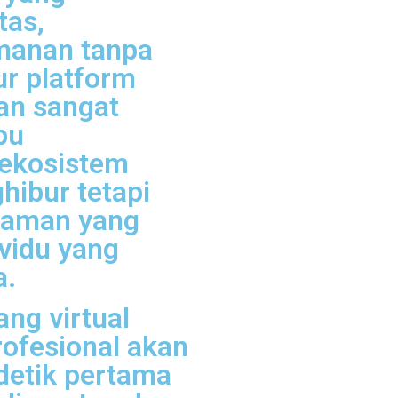
tas,
manan tanpa
ur platform
gan sangat
pu
ekosistem
hibur tetapi
 aman yang
ividu yang
a.
ng virtual
rofesional akan
 detik pertama