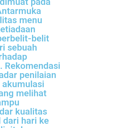
 dimuat pada
Antarmuka
litas menu
ketiadaan
erbelit-belit
ri sebuah
erhadap
. Rekomendasi
kadar penilaian
i akumulasi
ang melihat
mampu
ar kualitas
 dari hari ke