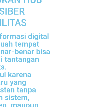
SIBER
ILITAS
ormasi digital
uah tempat
enar-benar bisa
di tantangan
s.
ul karena
aru yang
stan tanpa
n sistem,
en, maupun