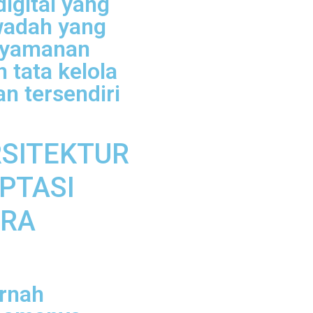
digital yang
wadah yang
nyamanan
 tata kelola
n tersendiri
RSITEKTUR
PTASI
ARA
ernah