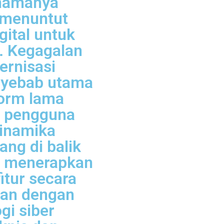
 namanya
i menuntut
gital untuk
f. Kegagalan
rnisasi
nyebab utama
orm lama
s pengguna
inamika
ng di balik
us menerapkan
itur secara
kan dengan
gi siber