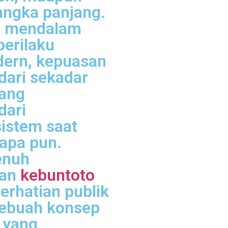
angka panjang.
i mendalam
erilaku
dern, kepuasan
 dari sekadar
yang
dari
sistem saat
 apa pun.
enuh
ran
kebuntoto
erhatian publik
ebuah konsep
l yang