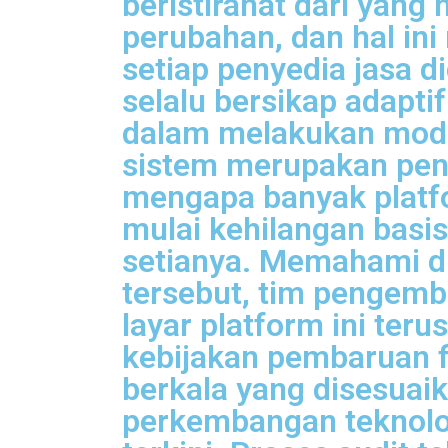
beristirahat dari yang
perubahan, dan hal in
setiap penyedia jasa di
selalu bersikap adapti
dalam melakukan mode
sistem merupakan pe
mengapa banyak platf
mulai kehilangan basi
setianya. Memahami d
tersebut, tim pengemba
layar platform ini ter
kebijakan pembaruan f
berkala yang disesuai
perkembangan teknolo