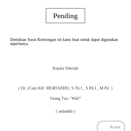
Pending
Demikian Surat Keterangan ini kami buat untuk dapat digunakan
seperlunya.
Kepala Sekolah
( Dr. (Can) KH. MURTANDO, S.Th.I., S.Pd.I., M.Pd. )
Orang Tua / Wali*
( asdasdds )
Print