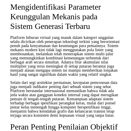
Mengidentifikasi Parameter
Keunggulan Mekanis pada
Sistem Generasi Terbaru
Platform hiburan virtual yang masuk dalam kategori unggulan
selalu dicirikan oleh penerapan teknologi terkini yang berorientasi
penuh pada kenyamanan dan keuntungan para pemainnya. Sistem
mekanis modern kini tidak lagi menggunakan pola linier yang
membosankan, melainkan telah menerapkan sistem multi-jalur
yang memungkinkan kombinasi kemenangan terbentuk dari
berbagai arah secara simultan. Adanya fitur akumulasi nilai
multiplier yang terus meningkat di setiap putaran berantai juga
menjadi alasan mengapa sistem ini mampu memberikan lonjakan
hasil yang sangat signifikan dalam waktu yang relatif singkat.
Selain dari segi arsitektur permainan, kecepatan pemrosesan data
juga menjadi indikator penting dari sebuah sistem yang sehat.
Platform berstandar internasional memastikan bahwa tidak ada
jeda waktu atau gangguan koneksi internal yang dapat merugikan
pemain di tengah-tengah putaran. Kemampuan adaptasi sistem
terhadap berbagai spesifikasi perangkat keras, mulai dari ponsel
pintar kelas menengah hingga komputer berspesifikasi tinggi,
menjamin bahwa keindahan grafis dan kelancaran transisi tetap
terjaga secara konsisten demi kepuasan visual yang tanpa batas.
Peran Penting Penilaian Objektif