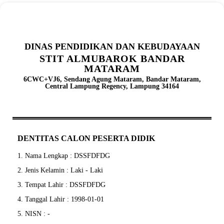
DINAS PENDIDIKAN DAN KEBUDAYAAN
STIT ALMUBAROK BANDAR
MATARAM
6CWC+VJ6, Sendang Agung Mataram, Bandar Mataram,
Central Lampung Regency, Lampung 34164
DENTITAS CALON PESERTA DIDIK
1. Nama Lengkap : DSSFDFDG
2. Jenis Kelamin : Laki - Laki
3. Tempat Lahir : DSSFDFDG
4. Tanggal Lahir : 1998-01-01
5. NISN : -