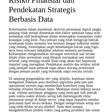
Risiko Finansial dan
Pendekatan Strategis
Berbasis Data
Keberhasilan dalam menikmati aktivitas permainan digital jangka
panjang tidak pernah ditentukan oleh faktor spekulasi tanpa arah,
melainkan oleh kedisiplinan dalam menerapkan manajemen risiko
keuangan yang ketat. Para pemain yang telah mengecap banyak
kesuksesan selalu memulai sesi bermain dengan kalkulasi modal
yang matang, menetapkan target kemenangan harian yang logis,
serta batas toleransi kekalahan sebelum memulai permainan.
Kemampuan mengendalikan dorongan emosional saat berada
dalam ritme permainan yang dinamis merupakan aset mental
terbesar yang menjaga modal Anda tetap aman dari keputusan
impulsif yang merugikan. Pendekatan analitis dan terukur inilah
yang menjadi batas pemisah tegas antara seorang profesional
dengan pemain amatir yang bertindak tanpa rencana tertulis.
Di samping pengendalian diri yang disiplin, kepekaan dalam
mengamati fluktuasi pola distribusi algoritma pada jam-jam
operasional tertentu juga memberikan kontribusi yang besar
terhadap efisiensi bermain Anda. Meskipun sistem bekerja secara
acak, volume partisipasi pengguna yang mencapai titik puncak
pada waktu-waktu tertentu sering kali memengaruhi ritme
perputaran energi di dalam server, yang dapat dianalisis melalui
pencatatan hasil secara berkala. Dengan mengevaluasi setiap sesi
yang telah dilalui secara objektif, Anda akan mampu
mengidentifikasi jendela waktu yang paling produktif dan sesuai