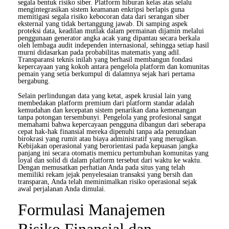
segala bentuk risiko siber. Platform hiburan kelas atas selalu
mengintegrasikan sistem keamanan enkripsi berlapis guna
memitigasi segala risiko kebocoran data dari serangan siber
eksternal yang tidak bertanggung jawab. Di samping aspek
proteksi data, keadilan mutlak dalam permainan dijamin melalui
penggunaan generator angka acak yang dipantau secara berkala
oleh lembaga audit independen internasional, sehingga setiap hasil
murni didasarkan pada probabilitas matematis yang adil.
Transparansi teknis inilah yang berhasil membangun fondasi
kepercayaan yang kokoh antara pengelola platform dan komunitas
pemain yang setia berkumpul di dalamnya sejak hari pertama
bergabung.
Selain perlindungan data yang ketat, aspek krusial lain yang
membedakan platform premium dari platform standar adalah
kemudahan dan kecepatan sistem penarikan dana kemenangan
tanpa potongan tersembunyi. Pengelola yang profesional sangat
memahami bahwa kepercayaan pengguna dibangun dari seberapa
cepat hak-hak finansial mereka dipenuhi tanpa ada penundaan
birokrasi yang rumit atau biaya administratif yang merugikan.
Kebijakan operasional yang berorientasi pada kepuasan jangka
panjang ini secara otomatis memicu pertumbuhan komunitas yang
loyal dan solid di dalam platform tersebut dari waktu ke waktu.
Dengan memusatkan perhatian Anda pada situs yang telah
memiliki rekam jejak penyelesaian transaksi yang bersih dan
transparan, Anda telah meminimalkan risiko operasional sejak
awal perjalanan Anda dimulai.
Formulasi Manajemen