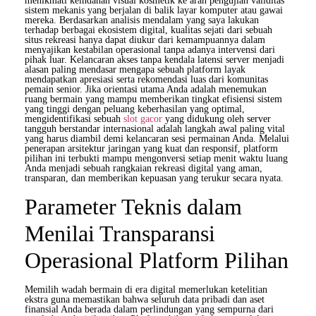
menikmati keindahan visual kosmetik ke arah pengujian validitas
sistem mekanis yang berjalan di balik layar komputer atau gawai
mereka. Berdasarkan analisis mendalam yang saya lakukan
terhadap berbagai ekosistem digital, kualitas sejati dari sebuah
situs rekreasi hanya dapat diukur dari kemampuannya dalam
menyajikan kestabilan operasional tanpa adanya intervensi dari
pihak luar. Kelancaran akses tanpa kendala latensi server menjadi
alasan paling mendasar mengapa sebuah platform layak
mendapatkan apresiasi serta rekomendasi luas dari komunitas
pemain senior. Jika orientasi utama Anda adalah menemukan
ruang bermain yang mampu memberikan tingkat efisiensi sistem
yang tinggi dengan peluang keberhasilan yang optimal,
mengidentifikasi sebuah
slot gacor
yang didukung oleh server
tangguh berstandar internasional adalah langkah awal paling vital
yang harus diambil demi kelancaran sesi permainan Anda. Melalui
penerapan arsitektur jaringan yang kuat dan responsif, platform
pilihan ini terbukti mampu mengonversi setiap menit waktu luang
Anda menjadi sebuah rangkaian rekreasi digital yang aman,
transparan, dan memberikan kepuasan yang terukur secara nyata.
Parameter Teknis dalam
Menilai Transparansi
Operasional Platform Pilihan
Memilih wadah bermain di era digital memerlukan ketelitian
ekstra guna memastikan bahwa seluruh data pribadi dan aset
finansial Anda berada dalam perlindungan yang sempurna dari