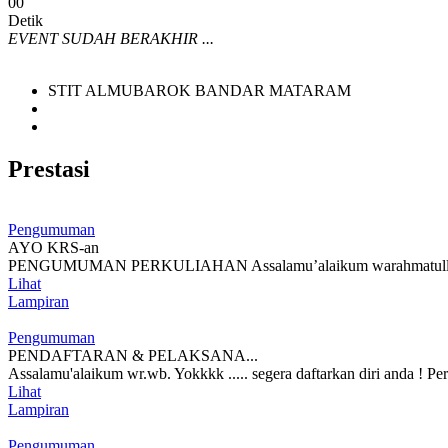
0
0
Detik
EVENT SUDAH BERAKHIR ...
STIT ALMUBAROK BANDAR MATARAM
Prestasi
Pengumuman
AYO KRS-an
PENGUMUMAN PERKULIAHAN Assalamu’alaikum warahmatullahi wab
Lihat
Lampiran
Pengumuman
PENDAFTARAN & PELAKSANA...
Assalamu'alaikum wr.wb. Yokkkk ..... segera daftarkan diri anda ! Pe
Lihat
Lampiran
Pengumuman