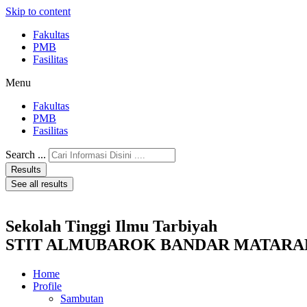
Skip to content
Fakultas
PMB
Fasilitas
Menu
Fakultas
PMB
Fasilitas
Search ...
Results
See all results
Sekolah Tinggi Ilmu Tarbiyah
STIT ALMUBAROK BANDAR MATAR
Home
Profile
Sambutan